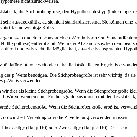
 Hypothese nicht zurückweisen.
tatistik, die Stichprobengröße, den Hypothesentesttyp (linksseitige, re
 sehr aussagekräftig, da sie nicht standardisiert sind. Sie können eine
tatistik eine wichtige Rolle.
nergebnissen und dem beanspruchten Wert in Form von Standardfehlern. 
 Nullhypothese) entfernt sind. Wenn der Abstand zwischen dem beanspr
h entfernt und es besteht die Möglichkeit, dass die beanspruchten Hypo
).
tes Maß dafür gibt, wie weit oder nahe die tatsächlichen Ergebnisse von d
ng des p-Werts benötigen. Die Stichprobengröße ist sehr wichtig, da si
es p-Werts verwenden.
 wir dies als kleine Stichprobengröße. Wenn die Stichprobengröße klei
 sind. Wir verwenden dann Freiheitsgrade zusammen mit der Teststatisti
als große Stichprobengröße. Wenn die Stichprobengröße groß ist, verwen
, ob wir die t-Verteilung oder die Z-Verteilung verwenden müssen.
 Linksseitige (Ha: μ
H0) oder Zweiseitige (Ha: μ ≠ H0) Tests sein.