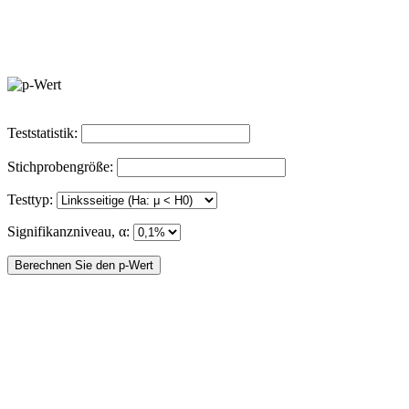
Teststatistik:
Stichprobengröße:
Testtyp:
Signifikanzniveau, α: