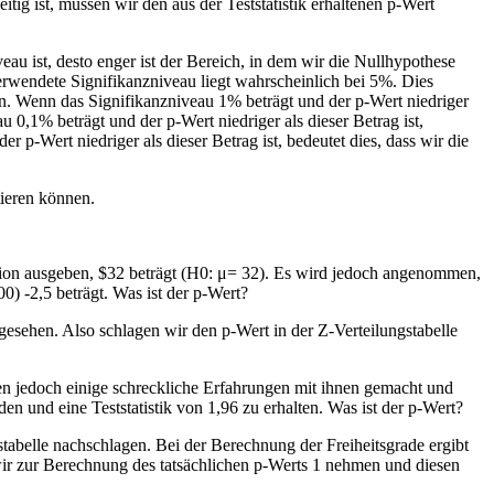
tig ist, müssen wir den aus der Teststatistik erhaltenen p-Wert
eau ist, desto enger ist der Bereich, in dem wir die Nullhypothese
verwendete Signifikanzniveau liegt wahrscheinlich bei 5%. Dies
en. Wenn das Signifikanzniveau 1% beträgt und der p-Wert niedriger
 0,1% beträgt und der p-Wert niedriger als dieser Betrag ist,
 p-Wert niedriger als dieser Betrag ist, bedeutet dies, dass wir die
tieren können.
tion ausgeben, $32 beträgt (H0: μ= 32). Es wird jedoch angenommen,
00) -2,5 beträgt. Was ist der p-Wert?
angesehen. Also schlagen wir den p-Wert in der Z-Verteilungstabelle
en jedoch einige schreckliche Erfahrungen mit ihnen gemacht und
n und eine Teststatistik von 1,96 zu erhalten. Was ist der p-Wert?
stabelle nachschlagen. Bei der Berechnung der Freiheitsgrade ergibt
 wir zur Berechnung des tatsächlichen p-Werts 1 nehmen und diesen