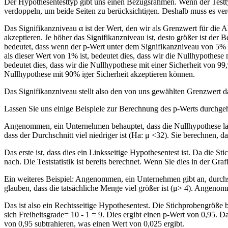
Der Hypothesentesttyp gibt uns einen Bezugsrahmen. Wenn der Testtyp re
verdoppeln, um beide Seiten zu berücksichtigen. Deshalb muss es ve
Das Signifikanzniveau α ist der Wert, den wir als Grenzwert für die A
akzeptieren. Je höher das Signifikanzniveau ist, desto größer ist der
bedeutet, dass wenn der p-Wert unter dem Signifikanzniveau von 5% l
als dieser Wert von 1% ist, bedeutet dies, dass wir die Nullhypothese
bedeutet dies, dass wir die Nullhypothese mit einer Sicherheit von 99
Nullhypothese mit 90% iger Sicherheit akzeptieren können.
Das Signifikanzniveau stellt also den von uns gewählten Grenzwert d
Lassen Sie uns einige Beispiele zur Berechnung des p-Werts durchge
Angenommen, ein Unternehmen behauptet, dass die Nullhypothese laut
dass der Durchschnitt viel niedriger ist (Ha: μ <32). Sie berechnen, d
Das erste ist, dass dies ein Linksseitige Hypothesentest ist. Da die S
nach. Die Teststatistik ist bereits berechnet. Wenn Sie dies in der G
Ein weiteres Beispiel: Angenommen, ein Unternehmen gibt an, durchs
glauben, dass die tatsächliche Menge viel größer ist (μ> 4). Angenom
Das ist also ein Rechtsseitige Hypothesentest. Die Stichprobengröße 
sich Freiheitsgrade= 10 - 1 = 9. Dies ergibt einen p-Wert von 0,95. 
von 0,95 subtrahieren, was einen Wert von 0,025 ergibt.