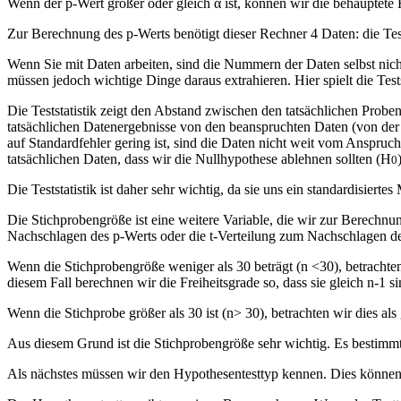
Wenn der p-Wert größer oder gleich α ist, können wir die behauptete
Zur Berechnung des p-Werts benötigt dieser Rechner 4 Daten: die Tests
Wenn Sie mit Daten arbeiten, sind die Nummern der Daten selbst nicht
müssen jedoch wichtige Dinge daraus extrahieren. Hier spielt die Tests
Die Teststatistik zeigt den Abstand zwischen den tatsächlichen Probe
tatsächlichen Datenergebnisse von den beanspruchten Daten (von der
auf Standardfehler gering ist, sind die Daten nicht weit vom Anspruc
tatsächlichen Daten, dass wir die Nullhypothese ablehnen sollten (H
0
Die Teststatistik ist daher sehr wichtig, da sie uns ein standardisier
Die Stichprobengröße ist eine weitere Variable, die wir zur Berechnu
Nachschlagen des p-Werts oder die t-Verteilung zum Nachschlagen d
Wenn die Stichprobengröße weniger als 30 beträgt (n <30), betrachten
diesem Fall berechnen wir die Freiheitsgrade so, dass sie gleich n-1
Wenn die Stichprobe größer als 30 ist (n> 30), betrachten wir dies 
Aus diesem Grund ist die Stichprobengröße sehr wichtig. Es bestimmt
Als nächstes müssen wir den Hypothesentesttyp kennen. Dies können