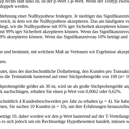
chts statt links ist, ist der p-Wert 1-p-Wert. Wenn der Testtyp zweisei
rdoppelt werden.
blehnung einer Nullhypothese festlegen. Je niedriger das Signifikanzniv
 Bereich, in dem wir die Nullhypothese akzeptieren. Das am häufigsten 
iegt, wir die Nullhypothese mit 95% iger Sicherheit akzeptieren könn
 mit 99% iger Sicherheit akzeptieren können. Wenn das Signifikanzniveau
,9% akzeptieren können. Wenn das Signifikanzniveau 10% beträgt und der
ar und bestimmt, mit welchem ​​Maß an Vertrauen wir Ergebnisse akzep
hen.
et, dass der durchschnittliche Dollarbetrag, den Kunden pro Transak
ass die Teststatistik basierend auf einer Stichprobengröße von 100 (n= 1
tichprobengröße größer als 30 ist, wird sie als große Stichprobengröße 
rafik nachschlagen, erhalten Sie einen p-Wert von 0,0062 oder 0,62%.
chnittlich 4 Kundenbeschwerden pro Jahr zu erhalten (μ = 4). Sie hab
men, Sie suchen 10 Kunden (n = 10), um ihre Erfahrungen herauszufinde
beträgt 10, daher werden wir den p-Wert basierend auf der T-Verteilung
Da es sich jedoch um ein Rechtsseitige Hypothesentest handelt, müssen