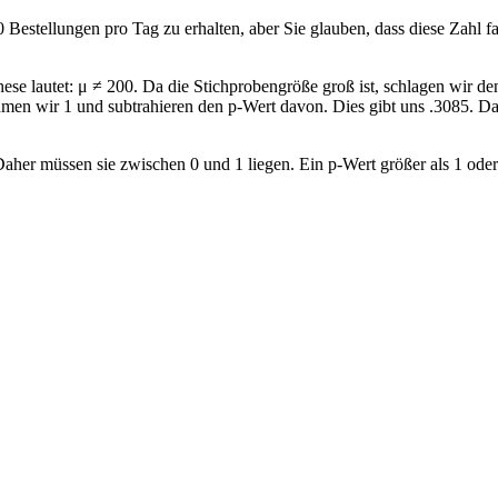
tellungen pro Tag zu erhalten, aber Sie glauben, dass diese Zahl falsc
these lautet: μ ≠ 200. Da die Stichprobengröße groß ist, schlagen wir d
ehmen wir 1 und subtrahieren den p-Wert davon. Dies gibt uns .3085. D
aher müssen sie zwischen 0 und 1 liegen. Ein p-Wert größer als 1 oder k