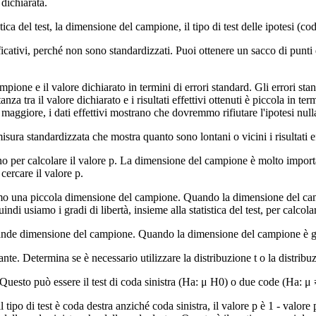
 dichiarata.
stica del test, la dimensione del campione, il tipo di test delle ipotesi (cod
icativi, perché non sono standardizzati. Puoi ottenere un sacco di punti 
el campione e il valore dichiarato in termini di errori standard. Gli errori
distanza tra il valore dichiarato e i risultati effettivi ottenuti è piccola in 
 è maggiore, i dati effettivi mostrano che dovremmo rifiutare l'ipotesi nul
sura standardizzata che mostra quanto sono lontani o vicini i risultati eff
no per calcolare il valore p. La dimensione del campione è molto import
cercare il valore p.
mo una piccola dimensione del campione. Quando la dimensione del campio
indi usiamo i gradi di libertà, insieme alla statistica del test, per calcolar
nde dimensione del campione. Quando la dimensione del campione è grand
e. Determina se è necessario utilizzare la distribuzione t o la distribu
Questo può essere il test di coda sinistra (Ha: μ
H0) o due code (Ha: μ 
il tipo di test è coda destra anziché coda sinistra, il valore p è 1 - valore