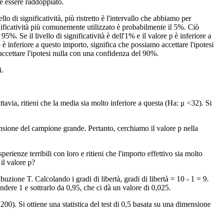
ve essere raddoppiato.
lo di significatività, più ristretto è l'intervallo che abbiamo per
 significatività più comunemente utilizzato è probabilmente il 5%. Ciò
95%. Se il livello di significatività è dell'1% e il valore p è inferiore a
 è inferiore a questo importo, significa che possiamo accettare l'ipotesi
 accettare l'ipotesi nulla con una confidenza del 90%.
i.
tavia, ritieni che la media sia molto inferiore a questa (Ha: μ <32). Si
ensione del campione grande. Pertanto, cerchiamo il valore p nella
rienze terribili con loro e ritieni che l'importo effettivo sia molto
il valore p?
buzione T. Calcolando i gradi di libertà, gradi di libertà = 10 - 1 = 9.
endere 1 e sottrarlo da 0,95, che ci dà un valore di 0,025.
0). Si ottiene una statistica del test di 0,5 basata su una dimensione