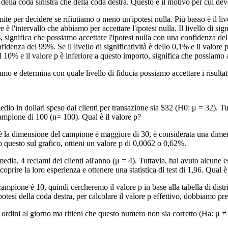
sia della coda sinistra che della coda destra. Questo è il motivo per cui de
mite per decidere se rifiutiamo o meno un'ipotesi nulla. Più basso è il livel
ore è l'intervallo che abbiamo per accettare l'ipotesi nulla. Il livello di
5%, significa che possiamo accettare l'ipotesi nulla con una confidenza del 
idenza del 99%. Se il livello di significatività è dello 0,1% e il valore p
el 10% e il valore p è inferiore a questo importo, significa che possiamo
iamo e determina con quale livello di fiducia possiamo accettare i risultat
io in dollari speso dai clienti per transazione sia $32 (H0: μ = 32). Tut
 campione di 100 (n= 100). Qual è il valore p?
oiché la dimensione del campione è maggiore di 30, è considerata una dim
do questo sul grafico, ottieni un valore p di 0,0062 o 0,62%.
ia, 4 reclami dei clienti all'anno (μ = 4). Tuttavia, hai avuto alcune espe
rire la loro esperienza e ottenere una statistica di test di 1,96. Qual è 
ampione è 10, quindi cercheremo il valore p in base alla tabella di distri
potesi della coda destra, per calcolare il valore p effettivo, dobbiamo pr
rdini al giorno ma ritieni che questo numero non sia corretto (Ha: μ ≠ 20