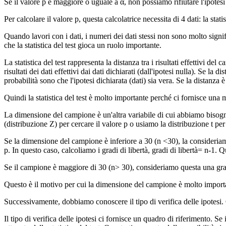
Se il valore p è maggiore o uguale a α, non possiamo rifiutare l'ipotesi
Per calcolare il valore p, questa calcolatrice necessita di 4 dati: la stati
Quando lavori con i dati, i numeri dei dati stessi non sono molto signif
che la statistica del test gioca un ruolo importante.
La statistica del test rappresenta la distanza tra i risultati effettivi d
risultati dei dati effettivi dai dati dichiarati (dall'ipotesi nulla). Se la 
probabilità sono che l'ipotesi dichiarata (dati) sia vera. Se la distanza
Quindi la statistica del test è molto importante perché ci fornisce una mi
La dimensione del campione è un'altra variabile di cui abbiamo bisog
(distribuzione Z) per cercare il valore p o usiamo la distribuzione t per 
Se la dimensione del campione è inferiore a 30 (n <30), la consideria
p. In questo caso, calcoliamo i gradi di libertà, gradi di libertà= n-1. Qu
Se il campione è maggiore di 30 (n> 30), consideriamo questa una gra
Questo è il motivo per cui la dimensione del campione è molto important
Successivamente, dobbiamo conoscere il tipo di verifica delle ipotesi. 
Il tipo di verifica delle ipotesi ci fornisce un quadro di riferimento. Se 