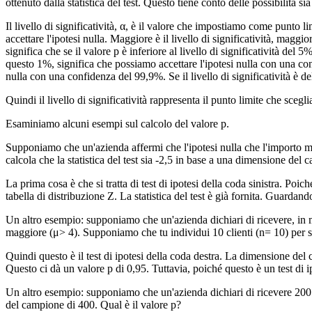
ottenuto dalla statistica del test. Questo tiene conto delle possibilità 
Il livello di significatività, α, è il valore che impostiamo come punto li
accettare l'ipotesi nulla. Maggiore è il livello di significatività, maggi
significa che se il valore p è inferiore al livello di significatività del 
questo 1%, significa che possiamo accettare l'ipotesi nulla con una conf
nulla con una confidenza del 99,9%. Se il livello di significatività è d
Quindi il livello di significatività rappresenta il punto limite che scegl
Esaminiamo alcuni esempi sul calcolo del valore p.
Supponiamo che un'azienda affermi che l'ipotesi nulla che l'importo med
calcola che la statistica del test sia -2,5 in base a una dimensione del
La prima cosa è che si tratta di test di ipotesi della coda sinistra. P
tabella di distribuzione Z. La statistica del test è già fornita. Guardan
Un altro esempio: supponiamo che un'azienda dichiari di ricevere, in med
maggiore (μ> 4). Supponiamo che tu individui 10 clienti (n= 10) per scop
Quindi questo è il test di ipotesi della coda destra. La dimensione del c
Questo ci dà un valore p di 0,95. Tuttavia, poiché questo è un test di i
Un altro esempio: supponiamo che un'azienda dichiari di ricevere 200 o
del campione di 400. Qual è il valore p?