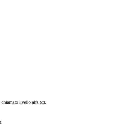
 chiamato livello alfa (α).
a.