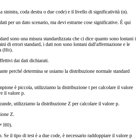
a sinistra, coda destra o due code) e il livello di significatività (α).
dati per un dato scenario, ma devi estrarne cose significative. È qui
 standard sono una misura standardizzata che ci dice quanto sono lontani i
termini di errori standard, i dati non sono lontani dall'affermazione e le
la (H
).
0
ettivi dai dati dichiarati.
ante perché determina se usiamo la distribuzione normale standard
ne è piccola, utilizziamo la distribuzione t per calcolare il valore
e il valore p.
e, utilizziamo la distribuzione Z per calcolare il valore p.
zione Z.
≠ H0).
 p. Se il tipo di test è a due code, è necessario raddoppiare il valore p